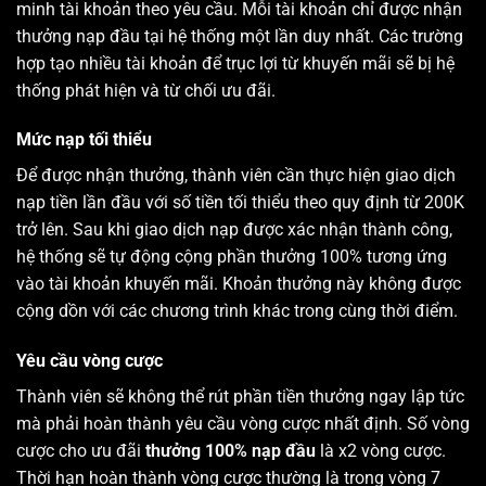
minh tài khoản theo yêu cầu. Mỗi tài khoản chỉ được nhận
thưởng nạp đầu tại hệ thống một lần duy nhất. Các trường
hợp tạo nhiều tài khoản để trục lợi từ khuyến mãi sẽ bị hệ
thống phát hiện và từ chối ưu đãi.
Mức nạp tối thiểu
Để được nhận thưởng, thành viên cần thực hiện giao dịch
nạp tiền lần đầu với số tiền tối thiểu theo quy định từ 200K
trở lên. Sau khi giao dịch nạp được xác nhận thành công,
hệ thống sẽ tự động cộng phần thưởng 100% tương ứng
vào tài khoản khuyến mãi. Khoản thưởng này không được
cộng dồn với các chương trình khác trong cùng thời điểm.
Yêu cầu vòng cược
Thành viên sẽ không thể rút phần tiền thưởng ngay lập tức
mà phải hoàn thành yêu cầu vòng cược nhất định. Số vòng
cược cho ưu đãi
thưởng 100% nạp đầu
là x2 vòng cược.
Thời hạn hoàn thành vòng cược thường là trong vòng 7