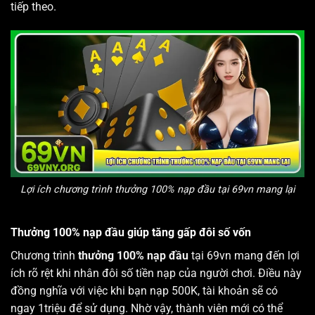
tiếp theo.
Lợi ích chương trình thưởng 100% nạp đầu tại 69vn mang lại
Thưởng 100% nạp đầu giúp tăng gấp đôi số vốn
Chương trình
thưởng 100% nạp đầu
tại 69vn mang đến lợi
ích rõ rệt khi nhân đôi số tiền nạp của người chơi. Điều này
đồng nghĩa với việc khi bạn nạp 500K, tài khoản sẽ có
ngay 1triệu để sử dụng. Nhờ vậy, thành viên mới có thể