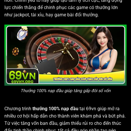
hơn. Chính yếu tố này giúp tạo tâm lý tích cực, tăng động
lực chiến thắng để chinh phục các game có thưởng lớn
như jackpot, tài xỉu, hay game bài đổi thưởng.
Thưởng 100% nạp đầu giúp tăng gấp đôi số vốn
Chương trình
thưởng 100% nạp đầu
tại 69vn giúp mở ra
nhiều cơ hội hấp dẫn cho thành viên khám phá và bứt phá.
Từ việc tăng vốn ban đầu, giảm thiểu rủi ro cho đến thúc
đẩy tinh thần chinh phục, tất cả đều góp phần tạo nên