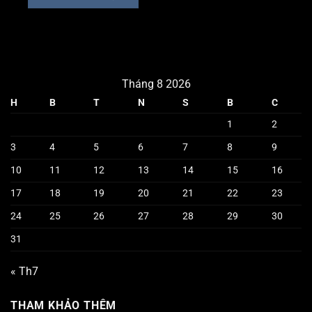
Tháng 8 2026
H
B
T
N
S
B
C
1
2
3
4
5
6
7
8
9
10
11
12
13
14
15
16
17
18
19
20
21
22
23
24
25
26
27
28
29
30
31
« Th7
THAM KHẢO THÊM