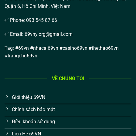
Quận 6, Hồ Chí Minh, Việt Nam
✅ Phone:
093 545 87 66
✅ Email: 69vny.org@gmail.com
Tag: #69vn #nhacai69vn #casino69vn #thethao69vn
#trangchu69vn
VỀ CHÚNG TÔI
Giới thiệu 69VN
Chính sách bảo mật
Điều khoản sử dụng
Liên Hệ 69VN