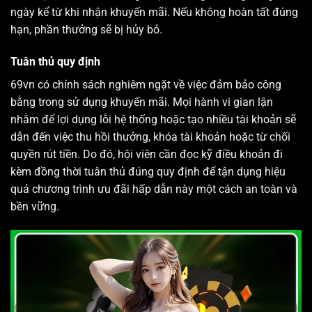
ngày kể từ khi nhận khuyến mãi. Nếu không hoàn tất đúng
hạn, phần thưởng sẽ bị hủy bỏ.
Tuân thủ quy định
69vn có chính sách nghiêm ngặt về việc đảm bảo công
bằng trong sử dụng khuyến mãi. Mọi hành vi gian lận
nhằm để lợi dụng lỗi hệ thống hoặc tạo nhiều tài khoản sẽ
dẫn đến việc thu hồi thưởng, khóa tài khoản hoặc từ chối
quyền rút tiền. Do đó, hội viên cần đọc kỹ điều khoản đi
kèm đồng thời tuân thủ đúng quy định để tận dụng hiệu
quả chương trình ưu đãi hấp dẫn này một cách an toàn và
bền vững.