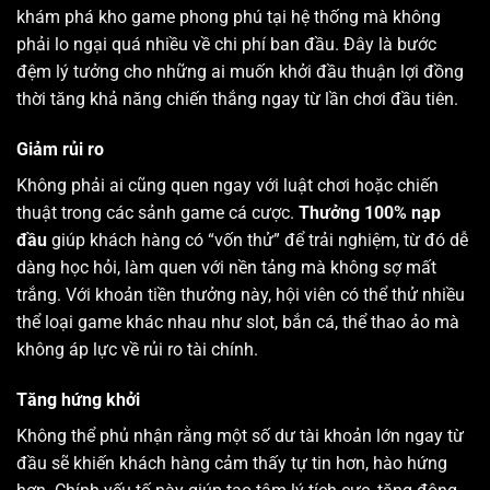
khám phá kho game phong phú tại hệ thống mà không
phải lo ngại quá nhiều về chi phí ban đầu. Đây là bước
đệm lý tưởng cho những ai muốn khởi đầu thuận lợi đồng
thời tăng khả năng chiến thắng ngay từ lần chơi đầu tiên.
Giảm rủi ro
Không phải ai cũng quen ngay với luật chơi hoặc chiến
thuật trong các sảnh game cá cược.
Thưởng 100% nạp
đầu
giúp khách hàng có “vốn thử” để trải nghiệm, từ đó dễ
dàng học hỏi, làm quen với nền tảng mà không sợ mất
trắng. Với khoản tiền thưởng này, hội viên có thể thử nhiều
thể loại game khác nhau như slot, bắn cá, thể thao ảo mà
không áp lực về rủi ro tài chính.
Tăng hứng khởi
Không thể phủ nhận rằng một số dư tài khoản lớn ngay từ
đầu sẽ khiến khách hàng cảm thấy tự tin hơn, hào hứng