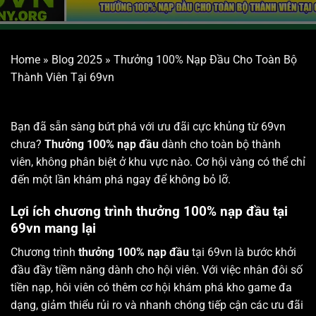
Home
»
Blog 2025
»
Thưởng 100% Nạp Đầu Cho Toàn Bộ
Thành Viên Tại 69vn
Bạn đã sẵn sàng bứt phá với ưu đãi cực khủng từ 69vn
chưa?
Thưởng 100% nạp đầu
dành cho toàn bộ thành
viên, không phân biệt ở khu vực nào. Cơ hội vàng có thể chỉ
đến một lần khám phá ngay để không bỏ lỡ.
Lợi ích chương trình thưởng 100% nạp đầu tại
69vn mang lại
Chương trình
thưởng 100% nạp đầu
tại 69vn là bước khởi
đầu đầy tiềm năng dành cho hội viên. Với việc nhân đôi số
tiền nạp, hôi viên có thêm cơ hội khám phá kho game đa
dạng, giảm thiểu rủi ro và nhanh chóng tiếp cận các ưu đãi