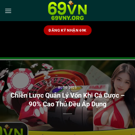
Bỏ
qua
nội
dung
ĐĂNG KÝ NHẬN 69K
BLOG 2025
Chiến Lược Quản Lý Vốn Khi Cá Cược –
90% Cao Thủ Đều Áp Dụng