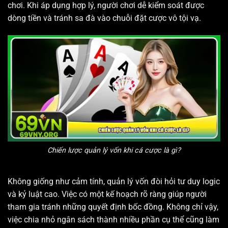
chơi. Khi áp dụng hợp lý, người chơi dễ kiểm soát được
dòng tiền và tránh sa đà vào chuỗi đặt cược vô tội vạ.
Chiến lược quản lý vốn khi cá cược là gì?
Không giống như cảm tính, quản lý vốn đòi hỏi tư duy logic
và kỷ luật cao. Việc có một kế hoạch rõ ràng giúp người
tham gia tránh những quyết định bốc đồng. Không chỉ vậy,
việc chia nhỏ ngân sách thành nhiều phần cụ thể cũng làm