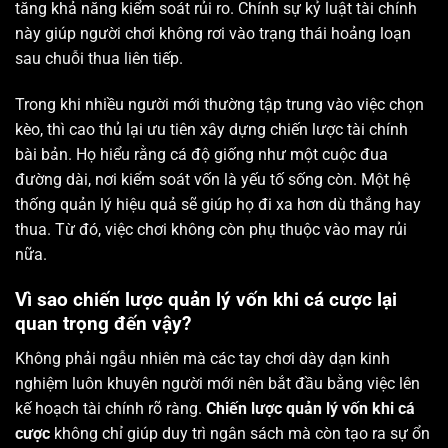
tăng khả năng kiểm soát rủi ro. Chính sự kỷ luật tài chính
này giúp người chơi không rơi vào trạng thái hoảng loạn
sau chuỗi thua liên tiếp.
Trong khi nhiều người mới thường tập trung vào việc chọn
kèo, thì cao thủ lại ưu tiên xây dựng chiến lược tài chính
bài bản. Họ hiểu rằng cá độ giống như một cuộc đua
đường dài, nơi kiểm soát vốn là yếu tố sống còn. Một hệ
thống quản lý hiệu quả sẽ giúp họ đi xa hơn dù thắng hay
thua. Từ đó, việc chơi không còn phụ thuộc vào may rủi
nữa.
Vì sao chiến lược quản lý vốn khi cá cược lại
quan trọng đến vậy?
Không phải ngẫu nhiên mà các tay chơi dày dạn kinh
nghiệm luôn khuyên người mới nên bắt đầu bằng việc lên
kế hoạch tài chính rõ ràng.
Chiến lược quản lý vốn khi cá
cược
không chỉ giúp duy trì ngân sách mà còn tạo ra sự ổn