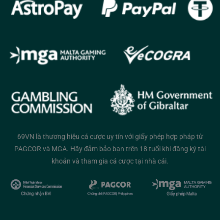
69VN là thương hiệu cá cược uy tín với giấy phép hợp pháp từ
PAGCOR và MGA. Hãy đảm bảo bạn trên 18 tuổi khi đăng ký tài
khoản và tham gia cá cược tại nhà cái.