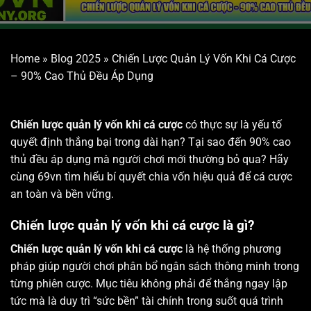
Home
»
Blog 2025
»
Chiến Lược Quản Lý Vốn Khi Cá Cược
– 90% Cao Thủ Đều Áp Dụng
Chiến lược quản lý vốn khi cá cược
có thực sự là yếu tố
quyết định thắng bại trong dài hạn? Tại sao đến 90% cao
thủ đều áp dụng mà người chơi mới thường bỏ qua? Hãy
cùng 69vn tìm hiểu bí quyết chia vốn hiệu quả để cá cược
an toàn và bền vững.
Chiến lược quản lý vốn khi cá cược là gì?
Chiến lược quản lý vốn khi cá cược
là hệ thống phương
pháp giúp người chơi phân bổ ngân sách thông minh trong
từng phiên cược. Mục tiêu không phải để thắng ngay lập
tức mà là duy trì “sức bền” tài chính trong suốt quá trình