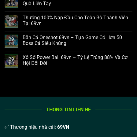
Quà Liền Tay
Th7
Thưởng 100% Nạp Đầu Cho Toàn Bộ Thành Viên
29
Tại 69vn
Th7
Bắn Cá Oneshot 69vn – Tựa Game Có Hơn 50
29
Boss Cá Siêu Khủng
Th7
Xổ Số Power Ball 69vn – Tỷ Lệ Trúng 88% Và Cơ
29
Hội Đổi Đời
Th7
THÔNG TIN LIÊN HỆ
✅ Thương hiệu nhà cái:
69VN