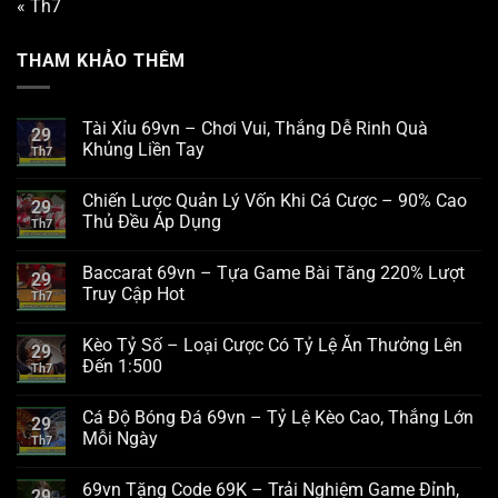
« Th7
THAM KHẢO THÊM
Tài Xỉu 69vn – Chơi Vui, Thắng Dễ Rinh Quà
29
Khủng Liền Tay
Th7
Chiến Lược Quản Lý Vốn Khi Cá Cược – 90% Cao
29
Thủ Đều Áp Dụng
Th7
Baccarat 69vn – Tựa Game Bài Tăng 220% Lượt
29
Truy Cập Hot
Th7
Kèo Tỷ Số – Loại Cược Có Tỷ Lệ Ăn Thưởng Lên
29
Đến 1:500
Th7
Cá Độ Bóng Đá 69vn – Tỷ Lệ Kèo Cao, Thắng Lớn
29
Mỗi Ngày
Th7
69vn Tặng Code 69K – Trải Nghiệm Game Đỉnh,
29