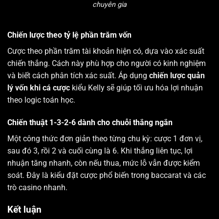
chuyên gia
Chiến lược theo tỷ lệ phần trăm vốn
Cược theo phần trăm tài khoản hiện có, dựa vào xác suất
chiến thắng. Cách này phù hợp cho người có kinh nghiệm
và biết cách phân tích xác suất. Áp dụng
chiến lược quản
lý vốn khi cá cược
kiểu Kelly sẽ giúp tối ưu hóa lợi nhuận
theo logic toán học.
Chiến thuật 1-3-2-6 dành cho chuỗi thắng ngắn
Một công thức đơn giản theo từng chu kỳ: cược 1 đơn vị,
sau đó 3, rồi 2 và cuối cùng là 6. Khi thắng liên tục, lợi
nhuận tăng nhanh, còn nếu thua, mức lỗ vẫn được kiểm
soát. Đây là kiểu đặt cược phổ biến trong baccarat và các
trò casino nhanh.
Kết luận